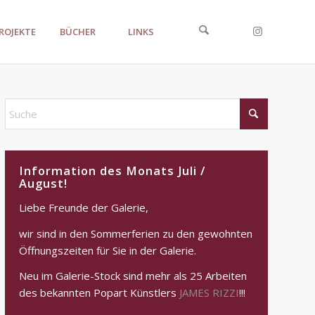
ROJEKTE
BÜCHER
LINKS
Information des Monats Juli /
August!
Liebe Freunde der Galerie,
wir sind in den Sommerferien zu den gewohnten
Öffnungszeiten für Sie in der Galerie.
Neu im Galerie-Stock sind mehr als 25 Arbeiten
des bekannten Popart Künstlers
JAMES RIZZI
!!!