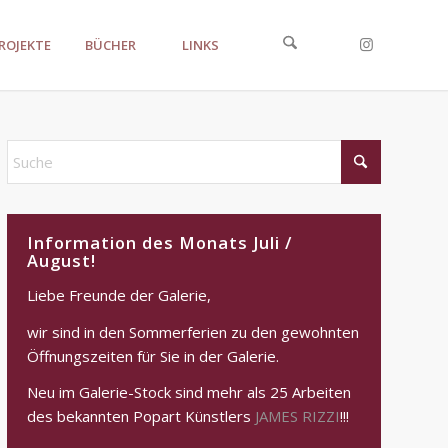
ROJEKTE
BÜCHER
LINKS
Information des Monats Juli /
August!
Liebe Freunde der Galerie,
wir sind in den Sommerferien zu den gewohnten
Öffnungszeiten für Sie in der Galerie.
Neu im Galerie-Stock sind mehr als 25 Arbeiten
des bekannten Popart Künstlers
JAMES RIZZI
!!!