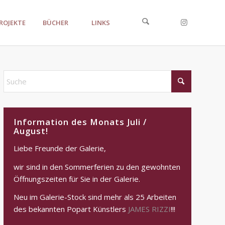
ROJEKTE
BÜCHER
LINKS
Information des Monats Juli /
August!
Liebe Freunde der Galerie,
wir sind in den Sommerferien zu den gewohnten
Öffnungszeiten für Sie in der Galerie.
Neu im Galerie-Stock sind mehr als 25 Arbeiten
des bekannten Popart Künstlers
JAMES RIZZI
!!!