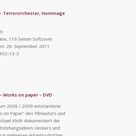
 – Terrororchester, Hommage
ch
be, 116 Seiten Softcover
um: 26. September 2011
452-13-3
– Works on paper –
DVD
aum 2008 / 2009 entstandene
ks on Paper” des Filmautors und
chael Kluth dokumentiert die
ntstehungsideen Ueckers und
in mehreren Arbeitsschritten,