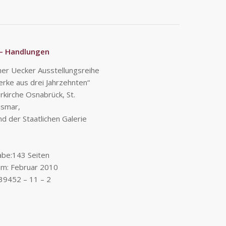
 – Handlungen
her Uecker Ausstellungsreihe
rke aus drei Jahrzehnten“
rkirche Osnabrück, St.
ismar,
 der Staatlichen Galerie
be:143 Seiten
um: Februar 2010
939452 – 11 – 2