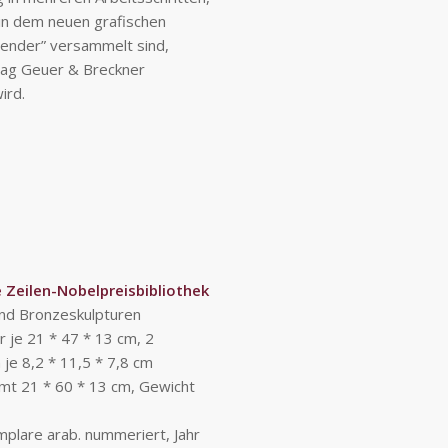
 in dem neuen grafischen
ender” versammelt sind,
lag Geuer & Breckner
ird.
 Zeilen-Nobelpreisbibliothek
und Bronzeskulpturen
 je 21 * 47 * 13 cm, 2
je 8,2 * 11,5 * 7,8 cm
t 21 * 60 * 13 cm, Gewicht
mplare arab. nummeriert, Jahr