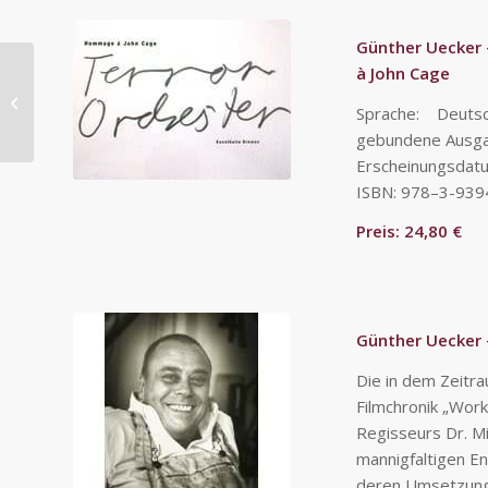
Günther Uecker
à John Cage
Knoebel, Imi
Sprache: Deuts
gebundene Ausga
Erscheinungsdat
ISBN: 978–3-939
Preis: 24,80 €
Günther Uecker 
Die in dem Zeitr
Filmchronik „Wor
Regisseurs Dr. Mi
mannigfaltigen E
deren Umsetzung 