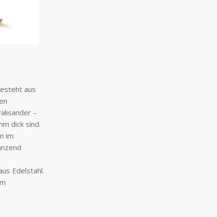
esteht aus
ten
alisander –
m dick sind.
n im
änzend
us Edelstahl.
cm