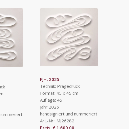
FJH, 2025
Technik: Prägedruck
uck
Format: 45 x 45 cm
cm
Auflage: 45
Jahr 2025
handsigniert und nummeriert
 nummeriert
Art.-Nr.: MJ26282
Preis: € 1.600,00