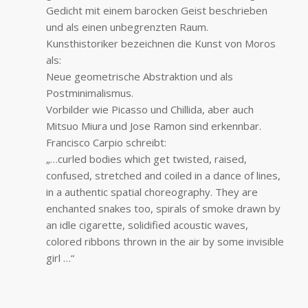
Gedicht mit einem barocken Geist beschrieben
und als einen unbegrenzten Raum.
Kunsthistoriker bezeichnen die Kunst von Moros
als:
Neue geometrische Abstraktion und als
Postminimalismus.
Vorbilder wie Picasso und Chillida, aber auch
Mitsuo Miura und Jose Ramon sind erkennbar.
Francisco Carpio schreibt:
„…curled bodies which get twisted, raised,
confused, stretched and coiled in a dance of lines,
in a authentic spatial choreography. They are
enchanted snakes too, spirals of smoke drawn by
an idle cigarette, solidified acoustic waves,
colored ribbons thrown in the air by some invisible
girl …“