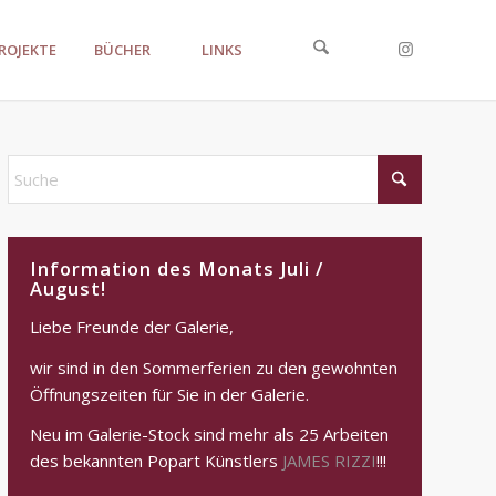
ROJEKTE
BÜCHER
LINKS
Information des Monats Juli /
August!
Liebe Freunde der Galerie,
wir sind in den Sommerferien zu den gewohnten
Öffnungszeiten für Sie in der Galerie.
Neu im Galerie-Stock sind mehr als 25 Arbeiten
des bekannten Popart Künstlers
JAMES RIZZI
!!!