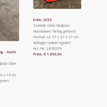
Ecke, 2023
Technik: Holz-Skulptur-
Nussbaum, farbig gefasst
Format: ca. 57 x 27 x 27 cm
Auflage: Unikat signiert
Art.-Nr.: LR20239
g – Keith
Preis: € 1.650,00
lptur-Eibe
20 x 14 cm
gniert