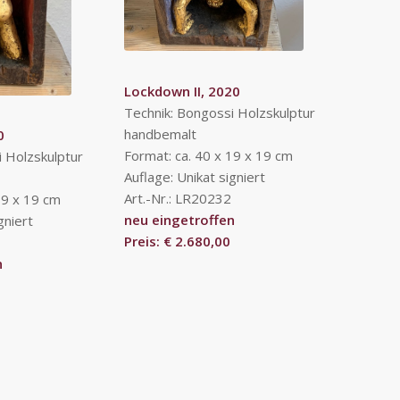
Lockdown II, 2020
Technik: Bongossi Holzskulptur
handbemalt
0
Format: ca. 40 x 19 x 19 cm
i Holzskulptur
Auflage: Unikat signiert
Art.-Nr.: LR20232
19 x 19 cm
neu eingetroffen
gniert
Preis: € 2.680,00
n