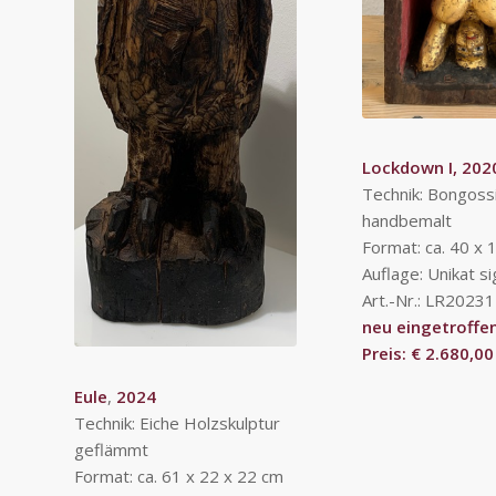
Lockdown I, 202
Technik: Bongoss
handbemalt
Format: ca. 40 x 
Auflage: Unikat si
Art.-Nr.: LR20231
neu eingetroffe
Preis: € 2.680,00
Eule
,
2024
Technik: Eiche Holzskulptur
geflämmt
Format: ca. 61 x 22 x 22 cm