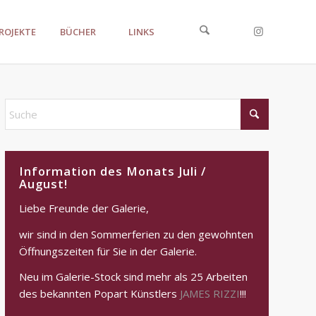
ROJEKTE
BÜCHER
LINKS
Information des Monats Juli /
August!
Liebe Freunde der Galerie,
wir sind in den Sommerferien zu den gewohnten
Öffnungszeiten für Sie in der Galerie.
Neu im Galerie-Stock sind mehr als 25 Arbeiten
des bekannten Popart Künstlers
JAMES RIZZI
!!!