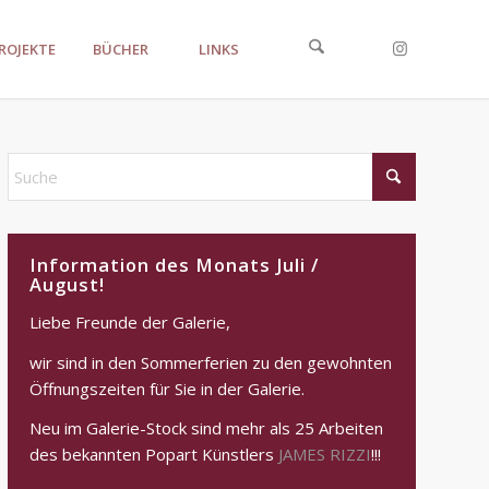
ROJEKTE
BÜCHER
LINKS
Information des Monats Juli /
August!
Liebe Freunde der Galerie,
wir sind in den Sommerferien zu den gewohnten
Öffnungszeiten für Sie in der Galerie.
Neu im Galerie-Stock sind mehr als 25 Arbeiten
des bekannten Popart Künstlers
JAMES RIZZI
!!!