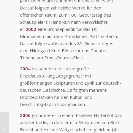
Jahrtausendsäule auf dem Stiftsplatz in Essen.
Darauf folgten zahlreiche Werke für den
öffentlichen Raum. Zum 100. Geburtstag des
Schauspielers Heinz Rühmann verwirklichte
er
2002
eine Bronzeplastik für das Dt.
Filmmuseum auf dem Potsdamer-Platz in Berlin.
Darauf folgte anlässlich des 85. Geburtstages
eine Hildegard Knef Büste für das Theater
Tribüne am Ernst-Reuter-Platz.
2004
präsentierte er seine große
Einzelausstellung „Abgegrenzt“ mit
großformatigen Skulpturen und Lyrik zur deutsch-
deutschen Geschichte. Es folgten mehrere
Bronzeplastiken für den Kultur- und
Geschichtspfad in Lüdinghausen.
2006
gründete er in einem Essener Hinterhof das
artelier berlin, in dem er u. a. Skulpturen von Bert
Racing Steel
Brecht und Helene Weigel schuf. Im gleichen Jahr