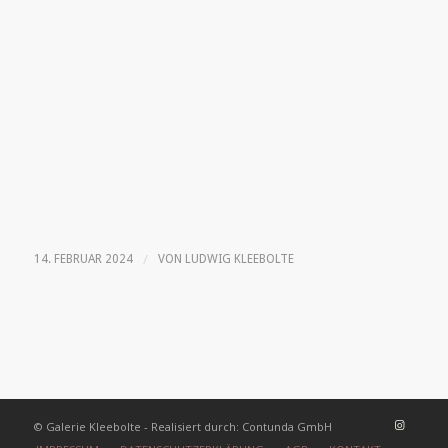
/
14. FEBRUAR 2024
VON
LUDWIG KLEEBOLTE
© Galerie Kleebolte - Realisiert durch: Contunda GmbH